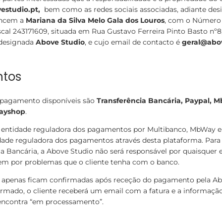
vestudio.pt,
bem como as redes sociais associadas, adiante des
encem a
Mariana da Silva Melo Gala dos Louros
, com o Número
scal 243171609, situada em Rua Gustavo Ferreira Pinto Basto nº8,
 designada
Above Studio
, e cujo email de contacto é
geral@abov
tos
pagamento disponíveis são
Transferência Bancária, Paypal, 
Payshop
.
 entidade reguladora dos pagamentos por Multibanco, MbWay e
dade reguladora dos pagamentos através desta plataforma. Par
ia Bancária, a Above Studio não será responsável por quaisquer 
nem por problemas que o cliente tenha com o banco.
apenas ficam confirmadas após receção do pagamento pela Ab
rmado, o cliente receberá um email com a fatura e a informação
ncontra “em processamento”.