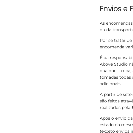
Envios e 
As encomendas s
ou da transpor
Por se tratar d
encomenda vari
É da responsabi
Above Studio nã
qualquer troca, 
tomadas todas a
adicionais.
A partir de set
são feitos atrav
realizados pela
Após o envio d
estado da mesm
(exceto envios 