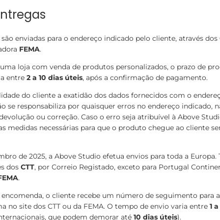
Entregas
ão enviadas para o endereço indicado pelo cliente, através dos
tadora
FEMA
.
e uma loja com venda de produtos personalizados, o prazo de pr
a entre
2 a 10 dias úteis
, após a confirmação de pagamento.
lidade do cliente a exatidão dos dados fornecidos com o endereç
o se responsabiliza por quaisquer erros no endereço indicado, 
devolução ou correção. Caso o erro seja atribuível à Above Studi
s medidas necessárias para que o produto chegue ao cliente s
embro de 2025, a Above Studio efetua envios para toda a Europa.
és dos
CTT
, por Correio Registado, exceto para Portugal Contine
FEMA
.
a encomenda, o cliente recebe um número de seguimento para
a no site dos CTT ou da FEMA. O tempo de envio varia entre
1 a
internacionais, que podem demorar até
10 dias úteis
).