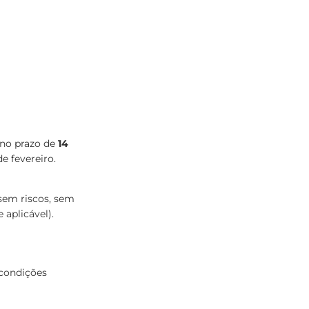
 no prazo de
14
e fevereiro.
sem riscos, sem
 aplicável).
 condições