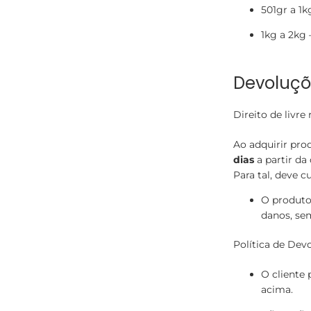
501gr a 1k
1kg a 2kg 
Devoluçõ
Direito de livre
Ao adquirir prod
dias
a partir da
Para tal, deve 
O produto
danos, sem
Política de Dev
O cliente 
acima.