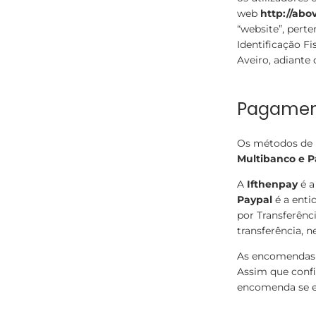
web
http://abo
“website”, pert
Identificação Fi
Aveiro, adiante
Pagamen
Os métodos de 
Multibanco e 
A
Ifthenpay
é a
Paypal
é a enti
por Transferênc
transferência, 
As encomendas 
Assim que confi
encomenda se e