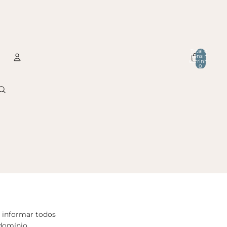
Total de
itens no
carrinho:
0
Conta
Outras opções de início de sessão
Encomendas
Perfil
 informar todos
 domínio