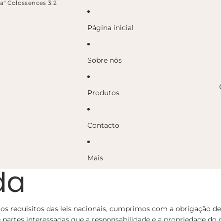
ra" Colossences 3:2
Página inicial
Sobre nós
Produtos
Contacto
Mais
da
s requisitos das leis nacionais, cumprimos com a obrigação de
 e partes interessadas que a responsabilidade e a propriedade do